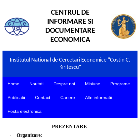
CENTRUL DE
INFORMARE SI
DOCUMENTARE
ECONOMICA
Institutul National de Cercetari Economice "Costin C.
Kiritescu"
Home
Noutati
Despre noi
Misiune
Programe
Publicatii
Contact
Cariere
Alte informatii
Posta electronica
PREZENTARE
·
Organizare
: