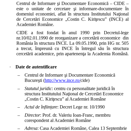
Centrul de Informare şi Documentare Economică – CIDE –
este o unitate de cercetare şi informare-documentare în
domeniul economiei, aflat în structura Institutului Naţional
de Cercetări Economice „Costin C. Kiriţescu” (INCE) al
Academiei Române.
CIDE a fost fondat în anul 1990 prin Decretul-lege
nr.10/02.01.1990 de reorganizare a cercetării economice din
România în structura INCE. La 09.05.1990, prin HG nr. 505
a trecut, împreună cu INCE în întregul său în structura
cercetării academice, prin apartenenţa la Academia Română.
·
Date de autentificare
‒
Centrul de Informare şi Documentare Economică
Bucureşti (
http://www.ince.ro/
cide)
‒
Statutul juridic
: centru cu
personalitate juridică în
structura Institutului Naţional de Cercetări Economice
„Costin C. Kiriţescu” al Academiei Române
‒
Actul de înființare
: Decret Lege nr. 10/1990
‒
Director
: Prof. dr. Valeriu Ioan-Franc, membru
corespondent al Academiei Române
‒
Adresa
: Casa Academiei Române, Calea 13 Septembrie