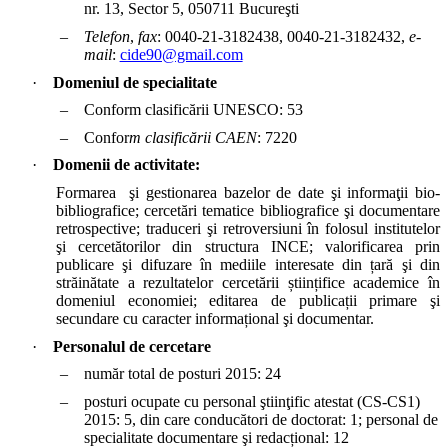
nr. 13, Sector 5, 050711 Bucureşti
‒
Telefon
,
fax
: 0040-21-3182438
,
0040-21-3182432,
e-
mail
:
cide90@gmail.com
·
Domeniul de specialitate
‒
Conform clasificării UNESCO: 53
‒
Confor
m clasificării CAEN
: 7220
·
Domenii de activitate:
Formarea şi gestionarea bazelor de date şi informaţii bio-
bibliografice; cercetări tematice bibliografice şi documentare
retrospective; traduceri şi retroversiuni în folosul institutelor
şi cercetătorilor din structura INCE; valorificarea prin
publicare şi difuzare în mediile interesate din țară şi din
străinătate a rezultatelor cercetării științifice academice în
domeniul economiei; editarea de publicații primare şi
secundare cu caracter informațional şi documentar.
·
Personalul de cercetare
‒
număr total de posturi 2015: 24
‒
posturi ocupate cu personal ştiinţific atestat (CS-CS1)
2015: 5, din care conducători de doctorat: 1; personal de
specialitate documentare şi redacțional: 12